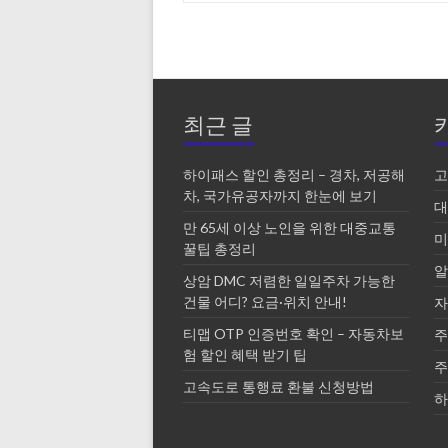
최근 글
하이패스 할인 총정리 – 경차, 저공해
고
차, 국가유공자까지 한눈에 보기
대
만 65세 이상 노인을 위한 대중교통
미
꿀팁 총정리
알
상암 DMC 저렴한 일일주차 가능한
건물 어디? 요금·위치 안내!
자
티맵 OTP 인증번호 확인 – 자동차보
주
험 할인 혜택 받기 팁
주
고속도로 통행료 환불 신청방법
하