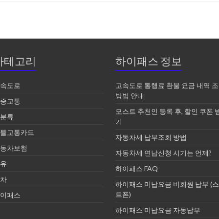
카테고리
하이패스 정보
속도로
고속도로 통행료 환불 요금 내역 
방법 안내
중교통
모스트 추천인 등록 후, 할인 쿠폰 
분류
기
뜰교통카드
자동차세 납부조회 방법
동차보험
자동차세 연납신청 시기는 언제?
유
하이패스 FAQ
차
하이패스 미납요금 비회원 납부 (
트폰)
이패스
하이패스 미납요금 자동납부